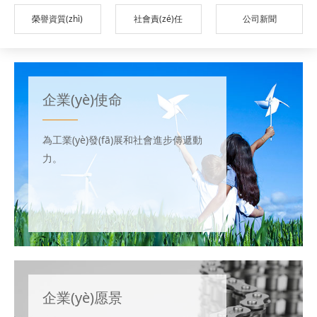
榮譽資質(zhì)
社會責(zé)任
公司新聞
企業(yè)使命
為工業(yè)發(fā)展和社會進步傳遞動
力。
企業(yè)愿景